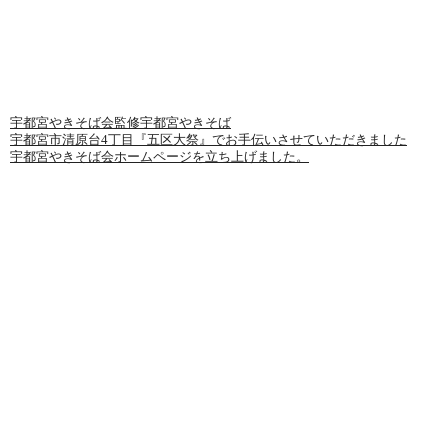
最近の投稿
宇都宮やきそば会監修宇都宮やきそば
宇都宮市清原台4丁目『五区大祭』でお手伝いさせていただきました
宇都宮やきそば会ホームページを立ち上げました。