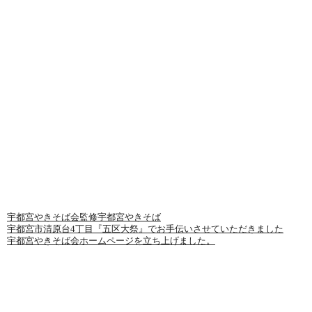
最近の投稿
宇都宮やきそば会監修宇都宮やきそば
宇都宮市清原台4丁目『五区大祭』でお手伝いさせていただきました
宇都宮やきそば会ホームページを立ち上げました。